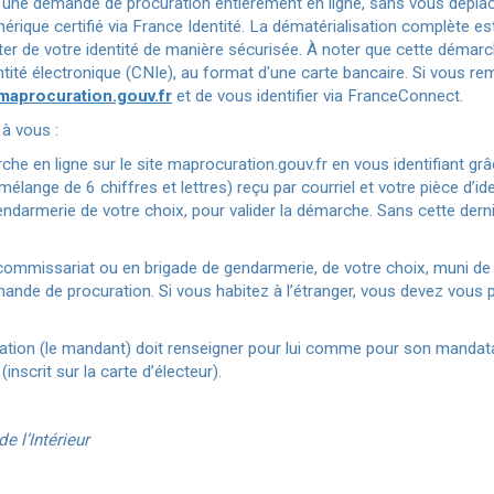
ne demande de procuration entièrement en ligne, sans vous déplace
ique certifié via France Identité. La dématérialisation complète es
ster de votre identité de manière sécurisée. À noter que cette démarc
tité électronique (CNIe), au format d'une carte bancaire. Si vous rem
maprocuration.gouv.fr
et de vous identifier via FranceConnect.
 à vous :
e en ligne sur le site maprocuration.gouv.fr en vous identifiant gr
élange de 6 chiffres et lettres) reçu par courriel et votre pièce d’i
darmerie de votre choix, pour valider la démarche. Sans cette derni
 commissariat ou en brigade de gendarmerie, de votre choix, muni de v
mande de procuration. Si vous habitez à l’étranger, vous devez vous 
ration (le mandant) doit renseigner pour lui comme pour son mandatair
nscrit sur la carte d’électeur).
de l’Intérieur