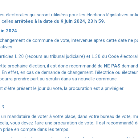
stes électorales qui seront utilisées pour les élections législatives ant
t celles
arrêtées à la date du 9 juin 2024, 23 h 59.
uin 2024
.
changement de commune de vote, intervenue après cette date ne po
latives.
rticles L.20 (recours au tribunal judiciaire) et L.30 du Code électora
ette prochaine élection, il est donc recommandé de
NE PAS
demande
 En effet, en cas de demande de changement, l’électrice ou électeur s
ourra prendre part au scrutin dans sa nouvelle commune.
être présent le jour du vote, la procuration est à privilégier.
n ?
un mandataire de voter à votre place, dans votre bureau de vote, mêm
a, vous devez faire une procuration de vote. Il est recommandé de
ien prise en compte dans les temps.