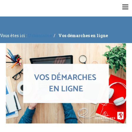
▼
VOTRE MAIRIE
▼
ACTUALITÉS
Vous êtes ici :
Urbanisme
Vos démarches en ligne
▼
ENQUÊTES PUBLIQUES ET CONCERTATIONS
▼
INFORMATIONS GÉNÉRALES
▼
À VOTRE SERVICE
▼
URBANISME
RECRUTEMENTS