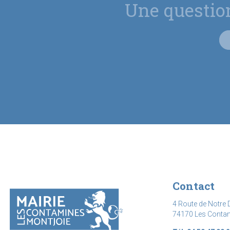
Une questio
Contact
4 Route de Notre 
74170 Les Conta