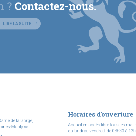
n ?
Contactez-nous.
LIRE LA SUITE
Horaires d'ouverture
Dame de la Gorge,
Accueil en accès libre tous les mati
mines-Montjoie
du lundi au vendredi de 08h30 à 12h