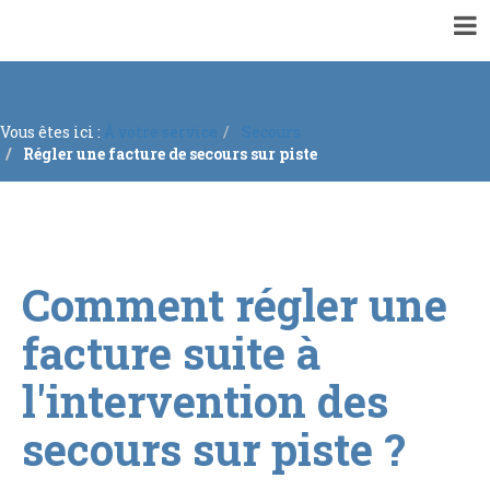
▼
VOTRE MAIRIE
▼
ACTUALITÉS
Vous êtes ici :
À votre service
Secours
▼
ENQUÊTES PUBLIQUES ET CONCERTATIONS
Régler une facture de secours sur piste
▼
INFORMATIONS GÉNÉRALES
▼
À VOTRE SERVICE
▼
URBANISME
Comment régler une
RECRUTEMENTS
facture suite à
l'intervention des
secours sur piste ?