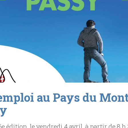
emploi au Pays du Mont
sy
 édition, le vendredi 4 avril, à partir de 8 h