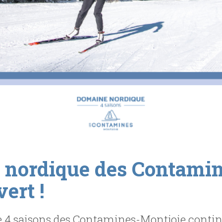
 nordique des Contamin
ert !
4 saisons des Contamines-Montjoie continu