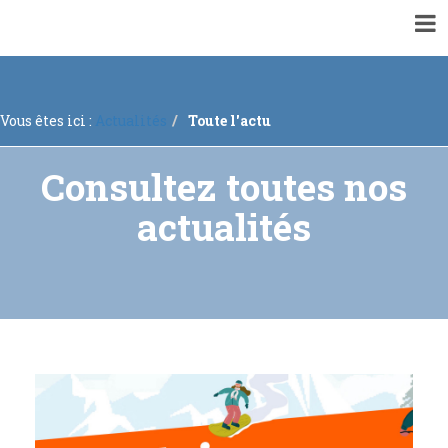
▼
VOTRE MAIRIE
▼
ACTUALITÉS
Vous êtes ici :
Actualités
Toute l'actu
▼
ENQUÊTES PUBLIQUES ET CONCERTATIONS
▼
INFORMATIONS GÉNÉRALES
Consultez toutes nos
▼
À VOTRE SERVICE
actualités
▼
URBANISME
RECRUTEMENTS
Mise à jour régulière