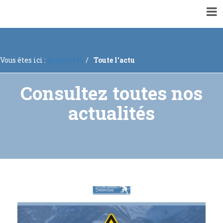
▼
VOTRE MAIRIE
▼
ACTUALITÉS
Vous êtes ici :
Actualités
Toute l'actu
▼
ENQUÊTES PUBLIQUES ET CONCERTATIONS
▼
INFORMATIONS GÉNÉRALES
Consultez toutes nos
▼
À VOTRE SERVICE
actualités
▼
URBANISME
RECRUTEMENTS
Mise à jour régulière