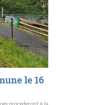
mune le 16
ués procèderont à la